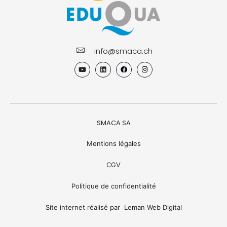
info@smaca.ch
Y
L
F
I
o
i
a
n
u
n
c
s
t
k
e
t
u
e
b
a
b
d
o
g
e
i
o
r
n
k
a
m
SMACA SA
Mentions légales
CGV
Politique de confidentialité
Site internet réalisé par Leman Web Digital