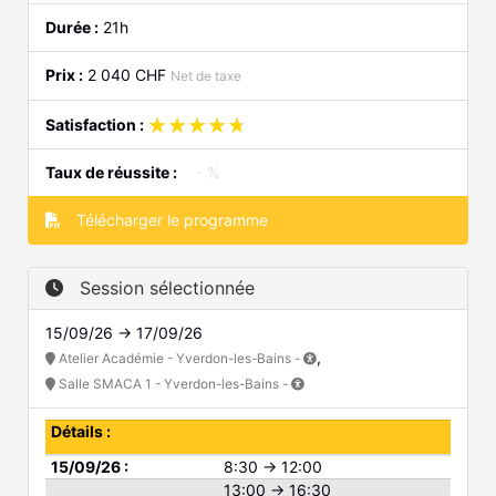
Durée :
21h
Prix :
2 040 CHF
Net de taxe
★★★★★
★★★★★
Satisfaction :
Taux de réussite :
- %
Télécharger le programme
Session sélectionnée
15/09/26 → 17/09/26
,
Atelier Académie - Yverdon-les-Bains -
Salle SMACA 1 - Yverdon-les-Bains -
Détails :
15/09/26 :
8:30 → 12:00
13:00 → 16:30