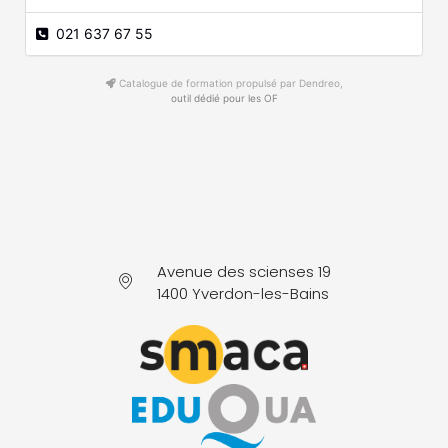
021 637 67 55
Catalogue de formation propulsé par Dendreo,
outil dédié pour les OF
Avenue des scienses 19
1400 Yverdon-les-Bains