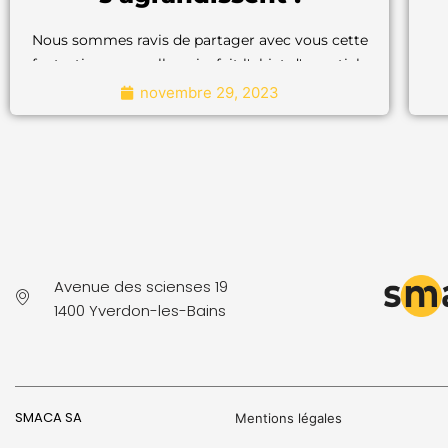
Nous sommes ravis de partager avec vous cette
fantastique nouvelle qui a fait l'objet d'un article
dans le
24 heures
de cette semaine.
novembre 29, 2023
Nous sommes ravis de partager avec
vous cette fantastique nouvelle qui a fait
l'objet d'un article dans le
24 heures
de
cette semaine.
"Pour en savoir plus"
Avenue des scienses 19
1400 Yverdon-les-Bains
SMACA SA
Mentions légales