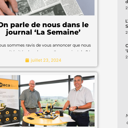
d
2
L
On parle de nous dans le
journal ‘La Semaine’
2
ous sommes ravis de vous annoncer que nous
O
‘
ons été cités dans la revue 'La semaine' du 24
2
avril 2024.
juillet 23, 2024
Nous sommes ravis de vous annoncer
que nous avons été cités dans la revue
'La semaine' du 24 avril 2024.
"Pour en savoir plus"