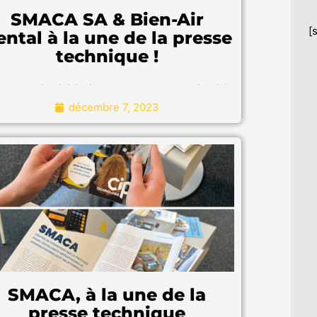
SMACA SA & Bien-Air
[
ntal à la une de la presse
technique !
 avons le plaisir de partager avec vous l'article
e presse publié dans la revue MSM, ce mois de
décembre 7, 2023
novembre.
Nous avons le plaisir de partager avec
vous l'article de presse publié dans la
revue MSM, ce mois de novembre.
"Pour en savoir plus"
SMACA, à la une de la
presse technique