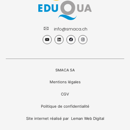
info@smaca.ch
Y
L
F
I
o
i
a
n
u
n
c
s
t
k
e
t
u
e
b
a
b
d
o
g
e
i
o
r
n
k
a
m
SMACA SA
Mentions légales
CGV
Politique de confidentialité
Site internet réalisé par Leman Web Digital