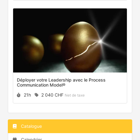
Déployer votre Leadership avec le Process
Communication Model®
Durée :
Prix :
21h
2 040 CHF
Net de taxe
Catalogue
Calendrier