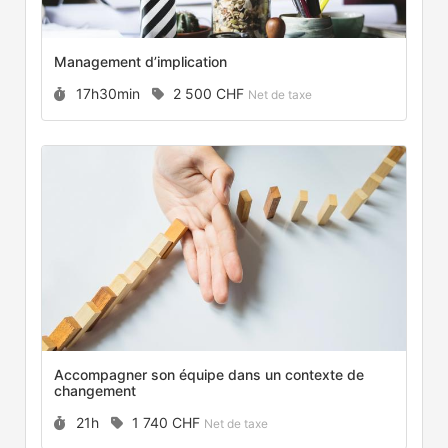
Management d’implication
Durée :
Prix :
17h30min
2 500 CHF
Net de taxe
Accompagner son équipe dans un contexte de
changement
Durée :
Prix :
21h
1 740 CHF
Net de taxe