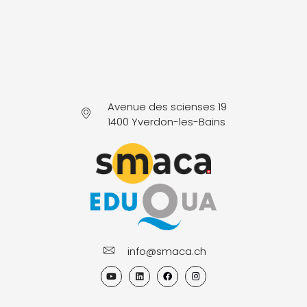
Avenue des scienses 19
1400 Yverdon-les-Bains
info@smaca.ch
Y
L
F
I
o
i
a
n
u
n
c
s
t
k
e
t