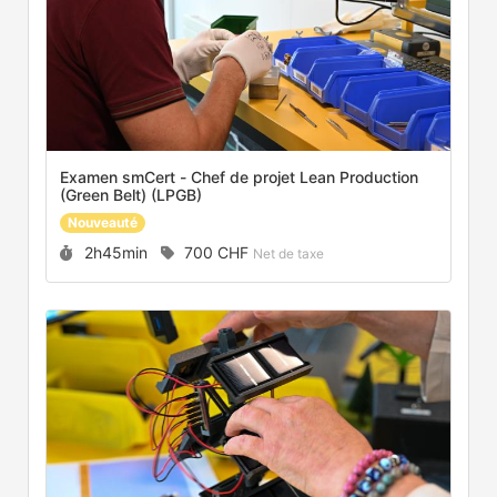
Examen smCert - Chef de projet Lean Production
(Green Belt) (LPGB)
Nouveauté
Durée :
Prix :
2h45min
700 CHF
Net de taxe