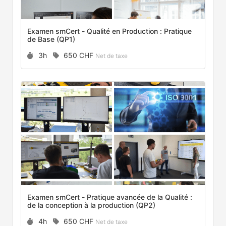
Examen smCert - Qualité en Production : Pratique
de Base (QP1)
Durée :
Prix :
3h
650 CHF
Net de taxe
Examen smCert - Pratique avancée de la Qualité :
de la conception à la production (QP2)
Durée :
Prix :
4h
650 CHF
Net de taxe