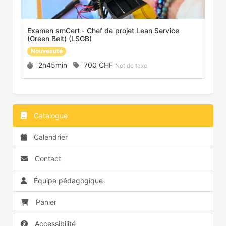
Examen smCert - Chef de projet Lean Service
(Green Belt) (LSGB)
Nouveauté
Durée :
Prix :
2h45min
700 CHF
Net de taxe
Catalogue
Calendrier
Contact
Équipe pédagogique
Panier
Accessibilité