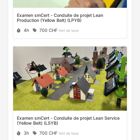
Examen smCert - Conduite de projet Lean
Production (Yellow Belt) (LPYB)
Durée :
Prix :
4h
700 CHF
Net de taxe
Examen smCert - Conduite de projet Lean Service
(Yellow Belt) (LSYB)
Durée :
Prix :
3h
700 CHF
Net de taxe