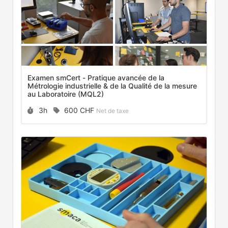
Examen smCert - Pratique avancée de la
Métrologie industrielle & de la Qualité de la mesure
au Laboratoire (MQL2)
Durée :
Prix :
3h
600 CHF
Net de taxe