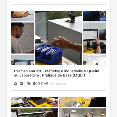
Examen smCert - Métrologie industrielle & Qualité
au Laboratoire : Pratique de Base (MQL1)
Durée :
Prix :
3h
600 CHF
Net de taxe