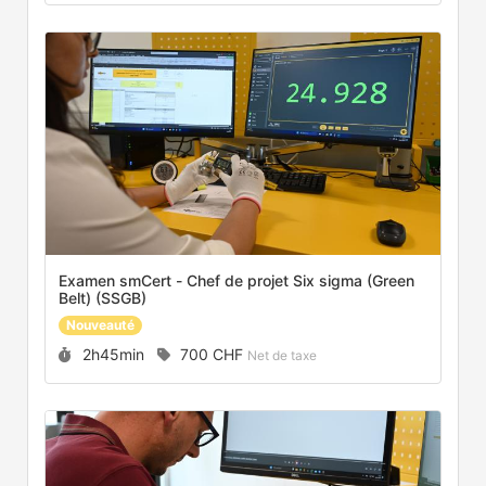
Examen smCert - Chef de projet Six sigma (Green
Belt) (SSGB)
Nouveauté
Durée :
Prix :
2h45min
700 CHF
Net de taxe