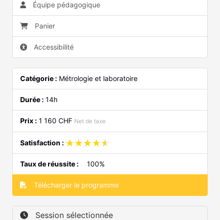
Équipe pédagogique
Panier
Accessibilité
Catégorie :
Métrologie et laboratoire
Durée :
14h
Prix :
1 160 CHF
Net de taxe
★★★★★
★★★★★
Satisfaction :
Taux de réussite :
100%
Télécharger le programme
Session sélectionnée