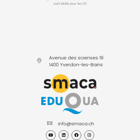
outil dédié pour les OF
Avenue des scienses 19
1400 Yverdon-les-Bains
info@smaca.ch
Y
L
F
I
o
i
a
n