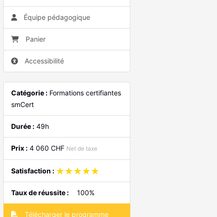
Équipe pédagogique
Panier
Accessibilité
Catégorie :
Formations certifiantes
smCert
Durée :
49h
Prix :
4 060 CHF
Net de taxe
★★★★★
★★★★★
Satisfaction :
Taux de réussite :
100%
Télécharger le programme