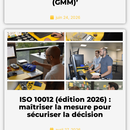
(GMM)’
Un grand merci à Prescillia Bichot,
UCB
pour son retour
juin 24, 2026
d'expérience suite à la formation «
Organiser la
métrologie (GMM)
» !
Un grand merci à Prescillia Bichot,
UCB
pour
son retour d'expérience suite à la formation «
Organiser la métrologie (GMM)
» !
"Pour en savoir plus"
ISO 10012 (édition 2026) :
maîtriser la mesure pour
sécuriser la décision
avril 27, 2026