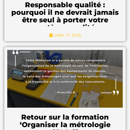
Responsable qualité :
pourquoi il ne devrait jamais
être seul à porter votre
système qualité
juillet 17, 2026
Dans de nombreuses entreprises, le responsable qualité
Dans de nombreuses entreprises, le
se retrouve au centre de toutes les attentes. Il pilote les
responsable qualité se retrouve au centre de
audits, suit les non-conformités, met à jour le système
toutes les attentes. Il pilote les audits, suit les
documentaire et veille au maintien de la certification.
non-conformités, met à jour le système
documentaire et veille au maintien de la
certification.
"Pour en savoir plus"
Retour sur la formation
‘Organiser la métrologie